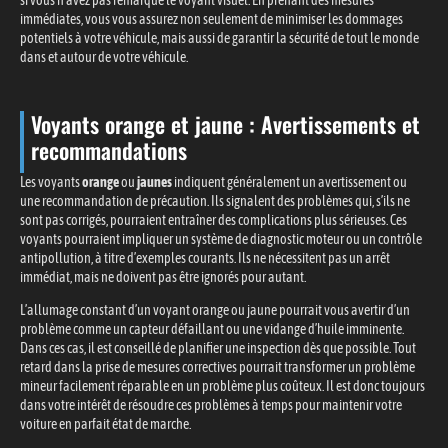
si vous n’avez pas remarqué le voyant visuel. En prenant des mesures
immédiates, vous vous assurez non seulement de minimiser les dommages
potentiels à votre véhicule, mais aussi de garantir la sécurité de tout le monde
dans et autour de votre véhicule.
Voyants orange et jaune : Avertissements et
recommandations
Les voyants
orange
ou
jaunes
indiquent généralement un avertissement ou
une recommandation de précaution. Ils signalent des problèmes qui, s’ils ne
sont pas corrigés, pourraient entraîner des complications plus sérieuses. Ces
voyants pourraient impliquer un système de diagnostic moteur ou un contrôle
antipollution, à titre d’exemples courants. Ils ne nécessitent pas un arrêt
immédiat, mais ne doivent pas être ignorés pour autant.
L’allumage constant d’un voyant orange ou jaune pourrait vous avertir d’un
problème comme un capteur défaillant ou une vidange d’huile imminente.
Dans ces cas, il est conseillé de planifier une inspection dès que possible. Tout
retard dans la prise de mesures correctives pourrait transformer un problème
mineur facilement réparable en un problème plus coûteux. Il est donc toujours
dans votre intérêt de résoudre ces problèmes à temps pour maintenir votre
voiture en parfait état de marche.