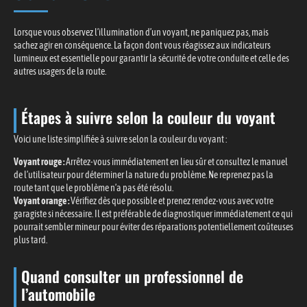
Lorsque vous observez l’illumination d’un voyant, ne paniquez pas, mais
sachez agir en conséquence. La façon dont vous réagissez aux indicateurs
lumineux est essentielle pour garantir la sécurité de votre conduite et celle des
autres usagers de la route.
Étapes à suivre selon la couleur du voyant
Voici une liste simplifiée à suivre selon la couleur du voyant :
Voyant rouge :
Arrêtez-vous immédiatement en lieu sûr et consultez le manuel
de l’utilisateur pour déterminer la nature du problème. Ne reprenez pas la
route tant que le problème n’a pas été résolu.
Voyant orange :
Vérifiez dès que possible et prenez rendez-vous avec votre
garagiste si nécessaire. Il est préférable de diagnostiquer immédiatement ce qui
pourrait sembler mineur pour éviter des réparations potentiellement coûteuses
plus tard.
Quand consulter un professionnel de
l’automobile