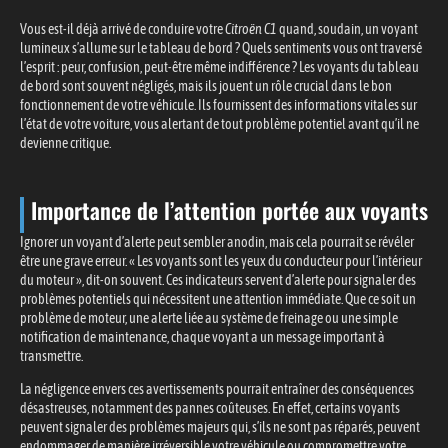
Vous est-il déjà arrivé de conduire votre
Citroën C1
quand, soudain, un voyant
lumineux s’allume sur le tableau de bord ? Quels sentiments vous ont traversé
l’esprit : peur, confusion, peut-être même indifférence ? Les voyants du tableau
de bord sont souvent négligés, mais ils jouent un rôle crucial dans le bon
fonctionnement de votre véhicule. Ils fournissent des informations vitales sur
l’état de votre voiture, vous alertant de tout problème potentiel avant qu’il ne
devienne critique.
Importance de l’attention portée aux voyants
Ignorer un voyant d’alerte peut sembler anodin, mais cela pourrait se révéler
être une grave erreur. « Les voyants sont les yeux du conducteur pour l’intérieur
du moteur », dit-on souvent. Ces indicateurs servent d’alerte pour signaler des
problèmes potentiels qui nécessitent une attention immédiate. Que ce soit un
problème de moteur, une alerte liée au système de freinage ou une simple
notification de maintenance, chaque voyant a un message important à
transmettre.
La négligence envers ces avertissements pourrait entraîner des conséquences
désastreuses, notamment des pannes coûteuses. En effet, certains voyants
peuvent signaler des problèmes majeurs qui, s’ils ne sont pas réparés, peuvent
endommager de manière irréversible votre véhicule ou compromettre votre