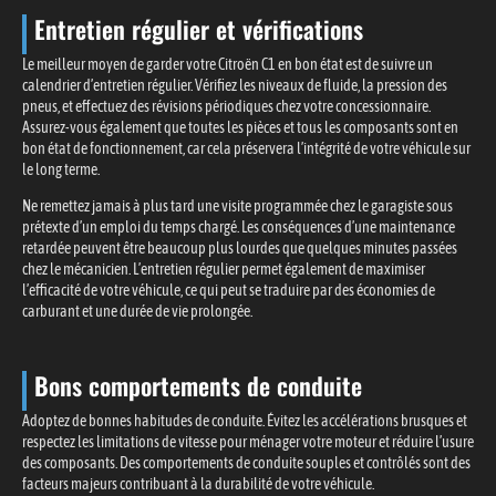
Entretien régulier et vérifications
Le meilleur moyen de garder votre Citroën C1 en bon état est de suivre un
calendrier d’entretien régulier. Vérifiez les niveaux de fluide, la pression des
pneus, et effectuez des révisions périodiques chez votre concessionnaire.
Assurez-vous également que toutes les pièces et tous les composants sont en
bon état de fonctionnement, car cela préservera l’intégrité de votre véhicule sur
le long terme.
Ne remettez jamais à plus tard une visite programmée chez le garagiste sous
prétexte d’un emploi du temps chargé. Les conséquences d’une maintenance
retardée peuvent être beaucoup plus lourdes que quelques minutes passées
chez le mécanicien. L’entretien régulier permet également de maximiser
l’efficacité de votre véhicule, ce qui peut se traduire par des économies de
carburant et une durée de vie prolongée.
Bons comportements de conduite
Adoptez de bonnes habitudes de conduite. Évitez les accélérations brusques et
respectez les limitations de vitesse pour ménager votre moteur et réduire l’usure
des composants. Des comportements de conduite souples et contrôlés sont des
facteurs majeurs contribuant à la durabilité de votre véhicule.