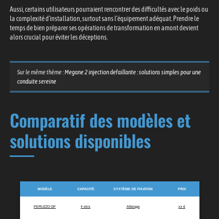
Aussi, certains utilisateurs pourraient rencontrer des difficultés avec le poids ou
la complexité d’installation, surtout sans l’équipement adéquat. Prendre le
temps de bien préparer ses opérations de transformation en amont devient
alors crucial pour éviter les déceptions.
Sur le même thème :
Megane 2 injection defaillante : solutions simples pour une
conduite sereine
Comparatif des modèles et
solutions disponibles
MODÈLE
CAPACITÉ
SYSTÈME DE FIXATION
PRIX
PERUZZO GP
4 skis
Attelage
xx €