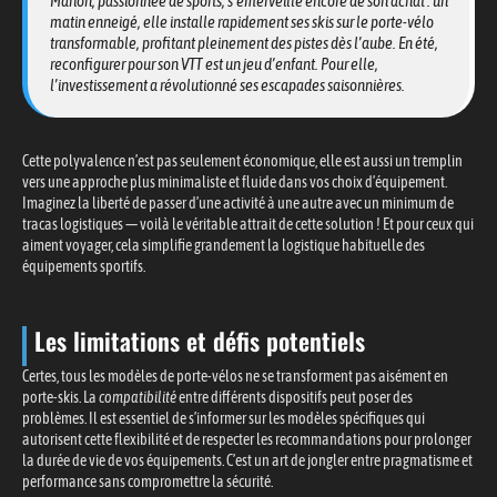
Marion, passionnée de sports, s’émerveille encore de son achat : un
matin enneigé, elle installe rapidement ses skis sur le porte-vélo
transformable, profitant pleinement des pistes dès l’aube. En été,
reconfigurer pour son VTT est un jeu d’enfant. Pour elle,
l’investissement a révolutionné ses escapades saisonnières.
Cette polyvalence n’est pas seulement économique, elle est aussi un tremplin
vers une approche plus minimaliste et fluide dans vos choix d’équipement.
Imaginez la liberté de passer d’une activité à une autre avec un minimum de
tracas logistiques — voilà le véritable attrait de cette solution ! Et pour ceux qui
aiment voyager, cela simplifie grandement la logistique habituelle des
équipements sportifs.
Les limitations et défis potentiels
Certes, tous les modèles de porte-vélos ne se transforment pas aisément en
porte-skis. La
compatibilité
entre différents dispositifs peut poser des
problèmes. Il est essentiel de s’informer sur les modèles spécifiques qui
autorisent cette flexibilité et de respecter les recommandations pour prolonger
la durée de vie de vos équipements. C’est un art de jongler entre pragmatisme et
performance sans compromettre la sécurité.