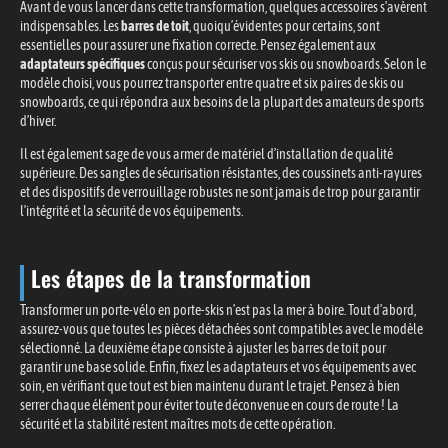
Avant de vous lancer dans cette transformation, quelques accessoires s’avèrent
indispensables. Les
barres de toit
, quoiqu’évidentes pour certains, sont
essentielles pour assurer une fixation correcte. Pensez également aux
adaptateurs spécifiques
conçus pour sécuriser vos skis ou snowboards. Selon le
modèle choisi, vous pourrez transporter entre quatre et six paires de skis ou
snowboards, ce qui répondra aux besoins de la plupart des amateurs de sports
d’hiver.
Il est également sage de vous armer de matériel d’installation de qualité
supérieure. Des sangles de sécurisation résistantes, des coussinets anti-rayures
et des dispositifs de verrouillage robustes ne sont jamais de trop pour garantir
l’intégrité et la sécurité de vos équipements.
Les étapes de la transformation
Transformer un porte-vélo en porte-skis n’est pas la mer à boire. Tout d’abord,
assurez-vous que toutes les pièces détachées sont compatibles avec le modèle
sélectionné. La deuxième étape consiste à ajuster les barres de toit pour
garantir une base solide. Enfin, fixez les adaptateurs et vos équipements avec
soin, en vérifiant que tout est bien maintenu durant le trajet. Pensez à bien
serrer chaque élément pour éviter toute déconvenue en cours de route ! La
sécurité et la stabilité restent maîtres mots de cette opération.