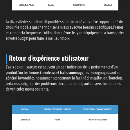
Thule EasyFold
6 skis
Remorquage
781,50 €
La diversité des solutions disponibles sur le marché vous offre l’opportunité de
choisir le modèle qui s’harmonise le mieux avec vos besoins spécifiques. Prenez
en compte la fréquence d’utilisation prévue, le type d’équipement à transporter,
et votre budget pour faire le meilleur choix.
Retour d’expérience utilisateur
L’avis des utilisateurs est souvent un bon indicateur de la performance d’un
produit. Sur les forums
Caradisiac
et
Trafic-aménage
, les témoignages sont en
général favorables, notamment concernant la facilité d’installation. Toutefois,
certains soulignent des problèmes de compatibilité, surtout avec les modèles
de véhicules moins courants.
FORUM
SATISFACTION UTILISATEUR
PRINCIPAUX COMMENTAIRES
Caradisiac
Haute
Facilité d’installation