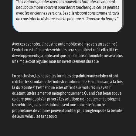
“Les voitures peintes avec ces nouvelles formules reviennent
beaucoup moins souvent pour des retouches que celles peintes
avec les anciennes versions. Les clients sont constamment ravis
de constater la résistance de la peinture à l’épreuve du temps.”
Avec ces avancées, l’industrie automobile se dirige vers un avenir où
l’entretien esthétique des véhicules sera simplifié et coût-effectif. Ces
développements garantissent que la peinture automobile ne sera plus
un simple coût régulier, mais un investissement durable.
En conclusion, les nouvelles formules de
peinture auto résistant
ont
redéfini les standards de l’industrie automobile. En optimisant à la fois
la durabilité et l’esthétique, elles offrent aux voitures un avenir
éclatant, littéralement et métaphoriquement. Quand c’est beau et que
ça dure, pourquoi s’en priver ? Ces solutions non seulement protègent
les véhicules, mais elles introduisent une nouvelle ère où les
propriétaires de voitures peuvent profiter plus longtemps de la beauté
de leurs véhicules sans souci.