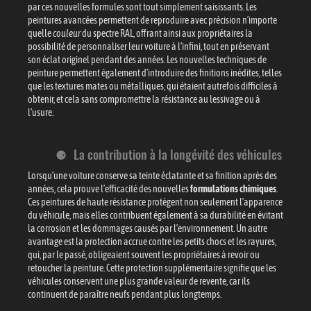
par ces nouvelles formules sont tout simplement saisissants. Les
peintures avancées permettent de reproduire avec précision n’importe
quelle
couleur
du spectre RAL, offrant ainsi aux propriétaires la
possibilité de personnaliser leur voiture à l’infini, tout en préservant
son éclat originel pendant des années. Les nouvelles techniques de
peinture permettent également d’introduire des finitions inédites, telles
que les textures mates ou métalliques, qui étaient autrefois difficiles à
obtenir, et cela sans compromettre la résistance au lessivage ou à
l’usure.
La contribution à la longévité des véhicules
Lorsqu’une voiture conserve sa teinte éclatante et sa finition après des
années, cela prouve l’efficacité des nouvelles
formulations chimiques
.
Ces peintures de haute résistance protègent non seulement l’apparence
du véhicule, mais elles contribuent également à sa durabilité en évitant
la corrosion et les dommages causés par l’environnement. Un autre
avantage est la protection accrue contre les petits chocs et les rayures,
qui, par le passé, obligeaient souvent les propriétaires à revoir ou
retoucher la peinture. Cette protection supplémentaire signifie que les
véhicules conservent une plus grande valeur de revente, car ils
continuent de paraître neufs pendant plus longtemps.