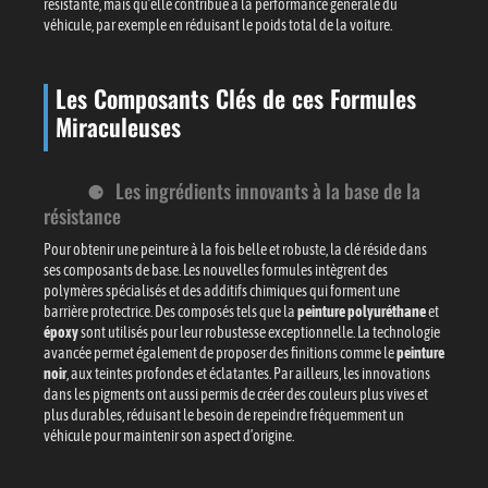
résistante, mais qu’elle contribue à la performance générale du
véhicule, par exemple en réduisant le poids total de la voiture.
Les Composants Clés de ces Formules
Miraculeuses
Les ingrédients innovants à la base de la
résistance
Pour obtenir une peinture à la fois belle et robuste, la clé réside dans
ses composants de base. Les nouvelles formules intègrent des
polymères spécialisés et des additifs chimiques qui forment une
barrière protectrice. Des composés tels que la
peinture polyuréthane
et
époxy
sont utilisés pour leur robustesse exceptionnelle. La technologie
avancée permet également de proposer des finitions comme le
peinture
noir
, aux teintes profondes et éclatantes. Par ailleurs, les innovations
dans les pigments ont aussi permis de créer des couleurs plus vives et
plus durables, réduisant le besoin de repeindre fréquemment un
véhicule pour maintenir son aspect d’origine.