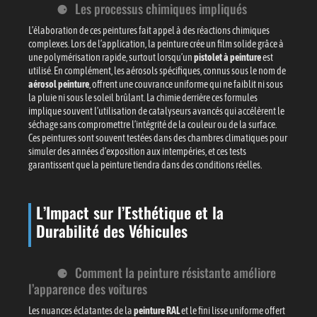
Les processus chimiques impliqués
L’élaboration de ces peintures fait appel à des réactions chimiques
complexes. Lors de l’application, la peinture crée un film solide grâce à
une polymérisation rapide, surtout lorsqu’un
pistolet à peinture
est
utilisé. En complément, les aérosols spécifiques, connus sous le nom de
aérosol peinture
, offrent une couvrance uniforme qui ne faiblit ni sous
la pluie ni sous le soleil brûlant. La chimie derrière ces formules
implique souvent l’utilisation de catalyseurs avancés qui accélèrent le
séchage sans compromettre l’intégrité de la couleur ou de la surface.
Ces peintures sont souvent testées dans des chambres climatiques pour
simuler des années d’exposition aux intempéries, et ces tests
garantissent que la peinture tiendra dans des conditions réelles.
L’Impact sur l’Esthétique et la
Durabilité des Véhicules
Comment la peinture résistante améliore
l’apparence des voitures
Les nuances éclatantes de la
peinture RAL
et le fini lisse uniforme offert