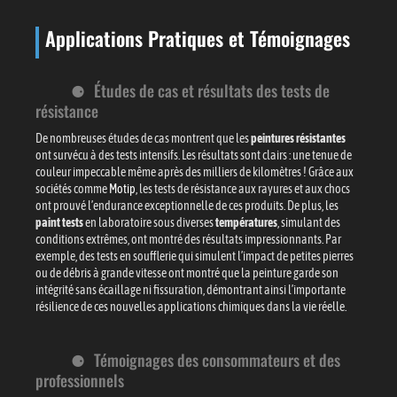
Applications Pratiques et Témoignages
Études de cas et résultats des tests de
résistance
De nombreuses études de cas montrent que les
peintures résistantes
ont survécu à des tests intensifs. Les résultats sont clairs : une tenue de
couleur impeccable même après des milliers de kilomètres ! Grâce aux
sociétés comme
Motip
, les tests de résistance aux rayures et aux chocs
ont prouvé l’endurance exceptionnelle de ces produits. De plus, les
paint tests
en laboratoire sous diverses
températures
, simulant des
conditions extrêmes, ont montré des résultats impressionnants. Par
exemple, des tests en soufflerie qui simulent l’impact de petites pierres
ou de débris à grande vitesse ont montré que la peinture garde son
intégrité sans écaillage ni fissuration, démontrant ainsi l’importante
résilience de ces nouvelles applications chimiques dans la vie réelle.
Témoignages des consommateurs et des
professionnels