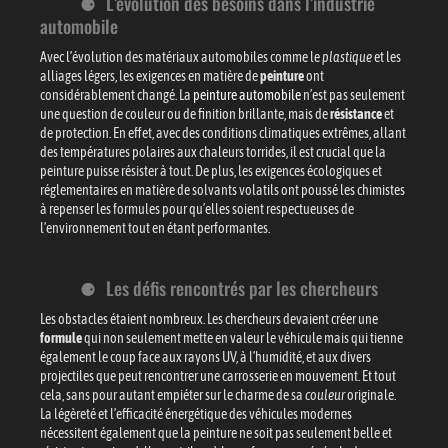
L’évolution des besoins dans l’industrie
automobile
Avec l’évolution des matériaux automobiles comme le
plastique
et les
alliages légers, les exigences en matière de
peinture
ont
considérablement changé. La
peinture automobile
n’est pas seulement
une question de couleur ou de finition brillante, mais de
résistance
et
de protection. En effet, avec des conditions climatiques extrêmes, allant
des températures polaires aux chaleurs torrides, il est crucial que la
peinture puisse résister à tout. De plus, les exigences écologiques et
réglementaires en matière de solvants volatils ont poussé les chimistes
à repenser les formules pour qu’elles soient respectueuses de
l’environnement tout en étant performantes.
Les défis rencontrés par les chercheurs
Les obstacles étaient nombreux. Les chercheurs devaient créer une
formule
qui non seulement mette en valeur le véhicule mais qui tienne
également le coup face aux rayons UV, à l’humidité, et aux divers
projectiles que peut rencontrer une carrosserie en mouvement. Et tout
cela, sans pour autant empiéter sur le charme de sa
couleur
originale.
La légèreté et l’efficacité énergétique des véhicules modernes
nécessitent également que la peinture ne soit pas seulement belle et