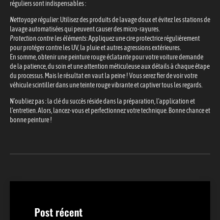
réguliers sont indispensables :
Nettoyage régulier
: Utilisez des produits de lavage doux et évitez les stations de
lavage automatisées qui peuvent causer des micro-rayures.
Protection contre les éléments
: Appliquez une cire protectrice régulièrement
pour protéger contre les UV, la pluie et autres agressions extérieures.
En somme, obtenir une peinture rouge éclatante pour votre voiture demande
de la patience, du soin et une attention méticuleuse aux détails à chaque étape
du processus. Mais le résultat en vaut la peine ! Vous serez fier de voir votre
véhicule scintiller dans une teinte rouge vibrante et captiver tous les regards.
N’oubliez pas : la clé du succès réside dans la préparation, l’application et
l’entretien. Alors, lancez-vous et perfectionnez votre technique. Bonne chance et
bonne peinture !
Post récent