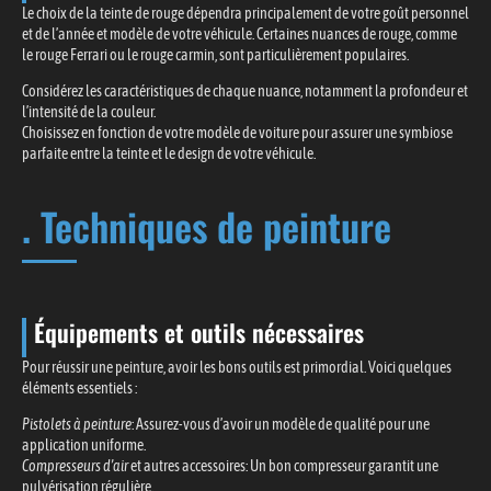
Le choix de la teinte de rouge dépendra principalement de votre goût personnel
et de l’année et modèle de votre véhicule. Certaines nuances de rouge, comme
le rouge Ferrari ou le rouge carmin, sont particulièrement populaires.
Considérez les caractéristiques de chaque nuance, notamment la profondeur et
l’intensité de la couleur.
Choisissez en fonction de votre modèle de voiture pour assurer une symbiose
parfaite entre la teinte et le design de votre véhicule.
. Techniques de peinture
Équipements et outils nécessaires
Pour réussir une peinture, avoir les bons outils est primordial. Voici quelques
éléments essentiels :
Pistolets à peinture
: Assurez-vous d’avoir un modèle de qualité pour une
application uniforme.
Compresseurs d’air
et autres accessoires: Un bon compresseur garantit une
pulvérisation régulière.