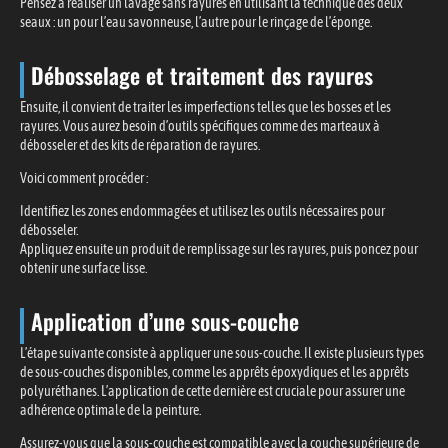
Pensez à réaliser un lavage sans rayures en utilisant la technique des deux
seaux : un pour l’eau savonneuse, l’autre pour le rinçage de l’éponge.
Débosselage et traitement des rayures
Ensuite, il convient de traiter les imperfections telles que les bosses et les
rayures. Vous aurez besoin d’outils spécifiques comme des marteaux à
débosseler et des kits de réparation de rayures.
Voici comment procéder :
Identifiez les zones endommagées et utilisez les outils nécessaires pour
débosseler.
Appliquez ensuite un produit de remplissage sur les rayures, puis poncez pour
obtenir une surface lisse.
Application d’une sous-couche
L’étape suivante consiste à appliquer une sous-couche. Il existe plusieurs types
de sous-couches disponibles, comme les apprêts époxydiques et les apprêts
polyuréthanes. L’application de cette dernière est cruciale pour assurer une
adhérence optimale de la peinture.
Assurez-vous que la sous-couche est compatible avec la couche supérieure de