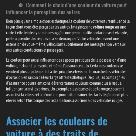
Comment le choix d’une couleur de voiture peut
influencer la perception des autres
Bien plus qu’un simple choix esthétique, la couleur de votre voiture influence la
façon dont vous êtes perçu par les autres. Imaginez une
voiture rouge
sur une
carte. Cette teinte dynamique suggère une personnalité audacieuse et vivante,
prête à prendre des risques et à se démarquer. Votre véhicule devient une
extension de vous-même, véhiculant subtilement des messages non verbaux
aux autres conducteurs et passagers.
La couleur peut aussi influencer des aspects pratiques de la possession d’une
voiture, incluant la revente et même l’assurance auto. Certaines couleurs se
vendent plus rapidement et à des prix plus élevés sur le marché des véhicules
d’occasion en raison de leur large attrait esthétique. De plus, les compagnies
d’assurance pourraient considérer certaines couleurs comme plus à risque,
influençant ainsi les primes. Un exemple classique est que le rouge, souvent
associé à la vitesse et à l’émotion, pourrait entraîner des tarifs légèrement plus
élevés selon l’historique des réclamations associées à des véhicules rouges.
Associer les couleurs de
voiture à des traits de