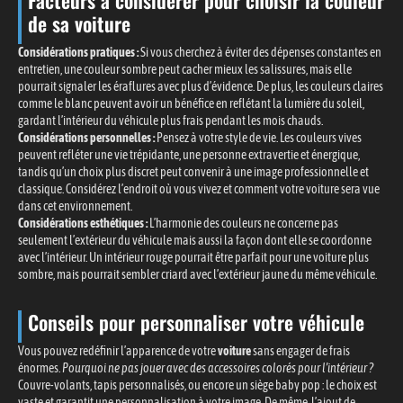
Facteurs à considérer pour choisir la couleur
de sa voiture
Considérations pratiques :
Si vous cherchez à éviter des dépenses constantes en
entretien, une couleur sombre peut cacher mieux les salissures, mais elle
pourrait signaler les éraflures avec plus d’évidence. De plus, les couleurs claires
comme le blanc peuvent avoir un bénéfice en reflétant la lumière du soleil,
gardant l’intérieur du véhicule plus frais pendant les mois chauds.
Considérations personnelles :
Pensez à votre style de vie. Les couleurs vives
peuvent refléter une vie trépidante, une personne extravertie et énergique,
tandis qu’un choix plus discret peut convenir à une image professionnelle et
classique. Considérez l’endroit où vous vivez et comment votre voiture sera vue
dans cet environnement.
Considérations esthétiques :
L’harmonie des couleurs ne concerne pas
seulement l’extérieur du véhicule mais aussi la façon dont elle se coordonne
avec l’intérieur. Un intérieur rouge pourrait être parfait pour une voiture plus
sombre, mais pourrait sembler criard avec l’extérieur jaune du même véhicule.
Conseils pour personnaliser votre véhicule
Vous pouvez redéfinir l’apparence de votre
voiture
sans engager de frais
énormes.
Pourquoi ne pas jouer avec des accessoires colorés pour l’intérieur ?
Couvre-volants, tapis personnalisés, ou encore un siège baby pop : le choix est
vaste et garantit une personnalisation à votre image. De même, l’ajout de