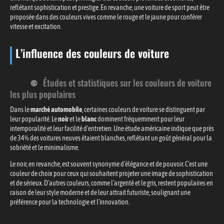
reflétant sophistication et prestige. En revanche, une voiture de sport peut être
proposée dans des couleurs vives comme le rouge et le jaune pour conférer
vitesse et excitation.
L’influence des couleurs de voiture
Études et statistiques sur les couleurs de voiture
les plus populaires
Dans le
marché automobile
, certaines couleurs de voiture se distinguent par
leur popularité. Le
noir
et le
blanc
dominent fréquemment pour leur
intemporalité et leur facilité d’entretien. Une étude américaine indique que près
de 34% des voitures neuves étaient blanches, reflétant un goût général pour la
sobriété et le minimalisme.
Le noir, en revanche, est souvent synonyme d’élégance et de pouvoir. C’est une
couleur de choix pour ceux qui souhaitent projeter une image de sophistication
et de sérieux. D’autres couleurs, comme l’argenté et le gris, restent populaires en
raison de leur style moderne et de leur attrait futuriste, soulignant une
préférence pour la technologie et l’innovation.