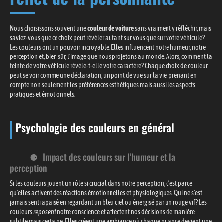
Nous choisissons souvent une
couleur de voiture
sans vraiment y réfléchir, mais
saviez-vous que ce choix peut révéler autant sur vous que sur votre véhicule?
Les couleurs ont un pouvoir incroyable. Elles influencent notre humeur, notre
perception et, bien sûr, l’image que nous projetons au monde. Alors, comment la
teinte de votre véhicule révèle-t-elle votre caractère? Chaque choix de couleur
peut se voir comme une déclaration, un point de vue sur la vie, prenant en
compte non seulement les préférences esthétiques mais aussi les aspects
pratiques et émotionnels.
Psychologie des couleurs en général
Impact des couleurs sur l’humeur et la
perception
Si les couleurs jouent un rôle si crucial dans notre perception, c’est parce
qu’elles activent des réactions émotionnelles et physiologiques. Qui ne s’est
jamais senti apaisé en regardant un bleu ciel ou énergisé par un rouge vif? Les
couleurs
reposent
notre conscience et affectent nos décisions de manière
subtile mais certaine. Elles créent une ambiance où chaque nuance devient une