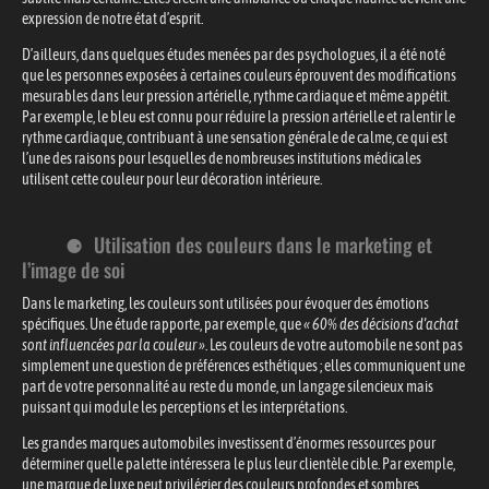
expression de notre état d’esprit.
D’ailleurs, dans quelques études menées par des psychologues, il a été noté
que les personnes exposées à certaines couleurs éprouvent des modifications
mesurables dans leur pression artérielle, rythme cardiaque et même appétit.
Par exemple, le bleu est connu pour réduire la pression artérielle et ralentir le
rythme cardiaque, contribuant à une sensation générale de calme, ce qui est
l’une des raisons pour lesquelles de nombreuses institutions médicales
utilisent cette couleur pour leur décoration intérieure.
Utilisation des couleurs dans le marketing et
l’image de soi
Dans le marketing, les couleurs sont utilisées pour évoquer des émotions
spécifiques. Une étude rapporte, par exemple, que
« 60% des décisions d’achat
sont influencées par la couleur »
. Les couleurs de votre automobile ne sont pas
simplement une question de préférences esthétiques ; elles communiquent une
part de votre personnalité au reste du monde, un langage silencieux mais
puissant qui module les perceptions et les interprétations.
Les grandes marques automobiles investissent d’énormes ressources pour
déterminer quelle palette intéressera le plus leur clientèle cible. Par exemple,
une marque de luxe peut privilégier des couleurs profondes et sombres,