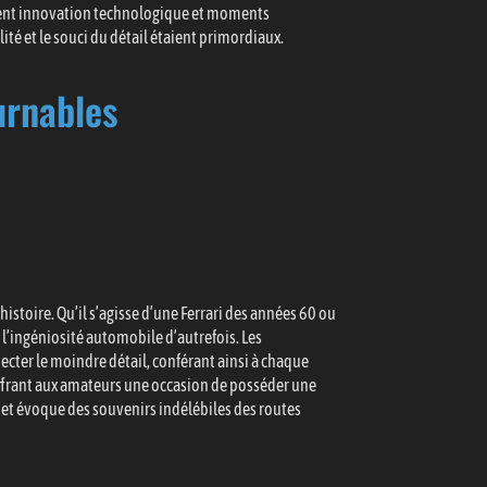
êlent innovation technologique et moments
lité et le souci du détail étaient primordiaux.
urnables
stoire. Qu’il s’agisse d’une Ferrari des années 60 ou
 l’ingéniosité automobile d’autrefois. Les
ecter le moindre détail, conférant ainsi à chaque
 offrant aux amateurs une occasion de posséder une
 et évoque des souvenirs indélébiles des routes