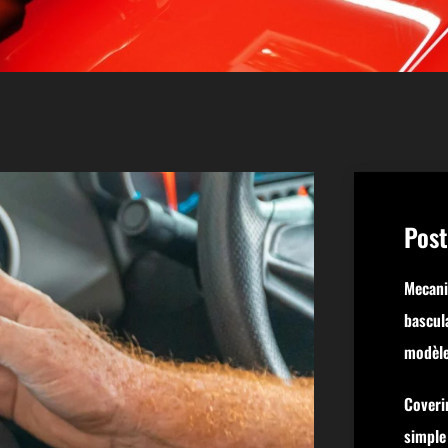
Post
Mecani
bascula
modèl
Coveri
simple