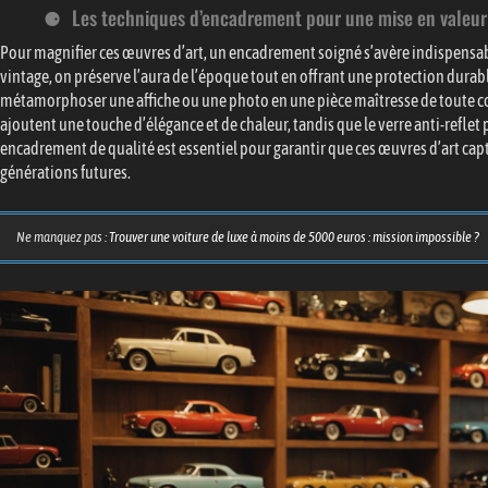
Les techniques d’encadrement pour une mise en valeur
Pour magnifier ces œuvres d’art, un encadrement soigné s’avère indispensab
vintage, on préserve l’aura de l’époque tout en offrant une protection durabl
métamorphoser une affiche ou une photo en une pièce maîtresse de toute col
ajoutent une touche d’élégance et de chaleur, tandis que le verre anti-reflet
encadrement de qualité est essentiel pour garantir que ces œuvres d’art capt
générations futures.
Ne manquez pas :
Trouver une voiture de luxe à moins de 5000 euros : mission impossible ?