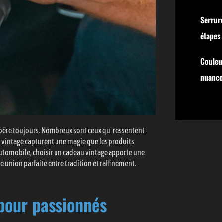
Serrure
étapes 
Couleu
nuance
père toujours. Nombreux sont ceux qui ressentent
ets vintage capturent une magie que les produits
d’automobile, choisir un cadeau vintage apporte une
 union parfaite entre tradition et raffinement.
pour passionnés