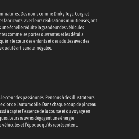
 miniatures. Des noms comme Dinky Toys, Corgi et
s fabricants, avec leurs réalisations minutieuses, ont
 une échelle réduite la grandeur des véhicules
ntes comme les portes ouvrantes et les détails
uérir le cœur des enfants et des adultes avec des
qualité artisanale inégalée.
s le cœur des passionnés. Pensons à des illustrateurs
ère d’or de l’automobile. Dans chaque coup de pinceau
ussi à capter l’essence de la course et du voyage en
esques. Leurs œuvres dégagent une énergie
 véhicules et l’époque qu’ils représentent.