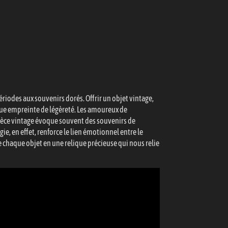
ériodes aux souvenirs dorés. Offrir un objet vintage,
oque empreinte de légèreté. Les amoureux de
ièce vintage évoque souvent des souvenirs de
e, en effet, renforce le lien émotionnel entre le
e chaque objet en une relique précieuse qui nous relie