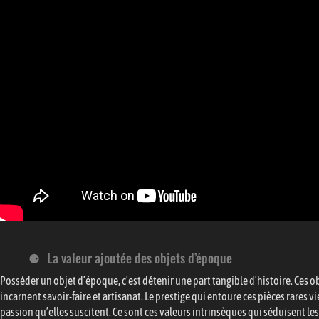
La valeur ajoutée des objets d’époque
Posséder un objet d’époque, c’est détenir une part tangible d’histoire. Ces o
incarnent savoir-faire et artisanat. Le prestige qui entoure ces pièces rares vie
passion qu’elles suscitent. Ce sont ces valeurs intrinsèques qui séduisent l