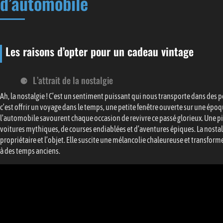
d’automobile
Les raisons d’opter pour un cadeau vintage
L’attrait de la nostalgie
Ah, la nostalgie ! C’est un sentiment puissant qui nous transporte dans des p
c’est offrir un voyage dans le temps, une petite fenêtre ouverte sur une ép
l’automobile savourent chaque occasion de revivre ce passé glorieux. Une p
voitures mythiques, de courses endiablées et d’aventures épiques. La nostalgi
propriétaire et l’objet. Elle suscite une mélancolie chaleureuse et transform
à des temps anciens.