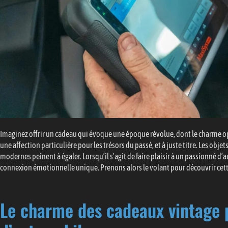
Imaginez offrir un cadeau qui évoque une époque révolue, dont le charme o
une affection particulière pour les trésors du passé, et à juste titre. Les obj
modernes peinent à égaler. Lorsqu’il s’agit de faire plaisir à un passionné 
connexion émotionnelle unique. Prenons alors le volant pour découvrir cette
Le charme des cadeaux vintage 