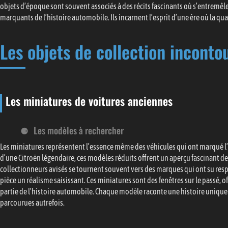
objets d’époque sont souvent associés à des récits fascinants où s’entrem
marquants de l’histoire automobile. Ils incarnent l’esprit d’une ère où la qua
Les objets de collection inconto
Les miniatures de voitures anciennes
Les modèles à rechercher
Les miniatures représentent l’essence même des véhicules qui ont marqué l’hi
d’une Citroën légendaire, ces modèles réduits offrent un aperçu fascinant de
collectionneurs avisés se tournent souvent vers des marques qui ont su resp
pièce un réalisme saisissant. Ces miniatures sont des fenêtres sur le passé,
partie de l’histoire automobile. Chaque modèle raconte une histoire unique
parcourues autrefois.